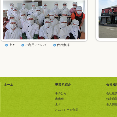
上々
ご利用について
代行参拝
ホーム
事業所紹介
会社概
手のひら
会社概
歩歩歩
特定商
上々
個人情
さんておーる食堂