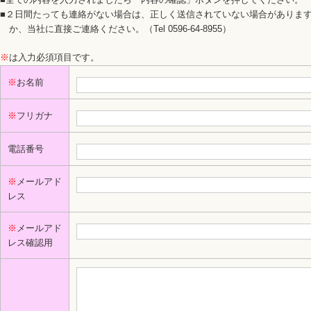
■全ての内容を入力されましたら「内容の確認」ボタンを押してください。
■２日間たっても連絡がない場合は、正しく送信されていない場合がありま
か、当社に直接ご連絡ください。（Tel 0596-64-8955）
※
は入力必須項目です。
※
お名前
※
フリガナ
電話番号
※
メールアド
レス
※
メールアド
レス確認用