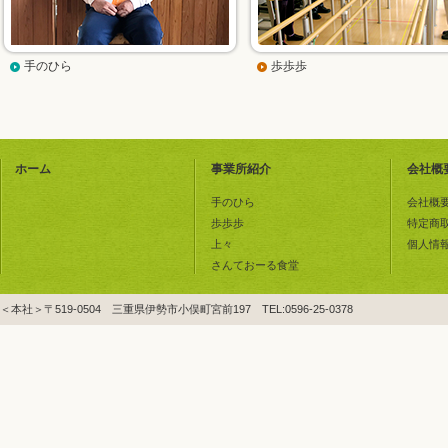
手のひら
歩歩歩
ホーム
事業所紹介
会社概
手のひら
会社概
歩歩歩
特定商
上々
個人情
さんておーる食堂
＜本社＞〒519-0504 三重県伊勢市小俣町宮前197 TEL:0596-25-0378