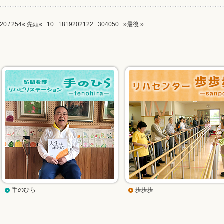
20 / 254
« 先頭
«
...
10
...
18
19
20
21
22
...
30
40
50
...
»
最後 »
手のひら
歩歩歩