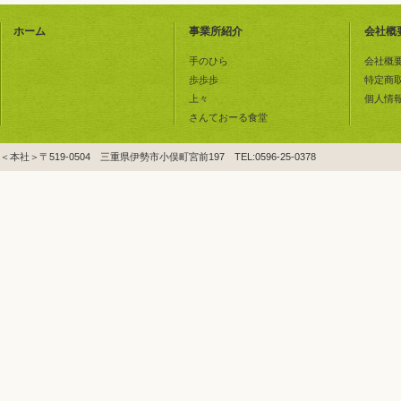
ホーム
事業所紹介
会社概
手のひら
会社概
歩歩歩
特定商
上々
個人情
さんておーる食堂
＜本社＞〒519-0504 三重県伊勢市小俣町宮前197 TEL:0596-25-0378