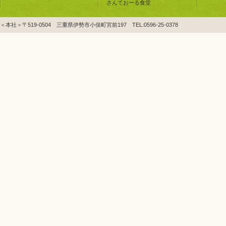
さんておーる食堂
＜本社＞〒519-0504 三重県伊勢市小俣町宮前197 TEL:0596-25-0378