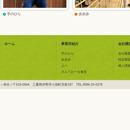
手のひら
歩歩歩
ホーム
事業所紹介
会社概
手のひら
会社概
歩歩歩
特定商
上々
個人情
さんておーる食堂
＜本社＞〒519-0504 三重県伊勢市小俣町宮前197 TEL:0596-25-0378