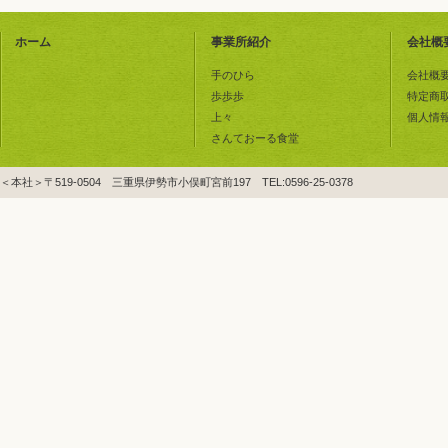
ホーム
事業所紹介
会社概
手のひら
会社概
歩歩歩
特定商
上々
個人情
さんておーる食堂
＜本社＞〒519-0504 三重県伊勢市小俣町宮前197 TEL:0596-25-0378