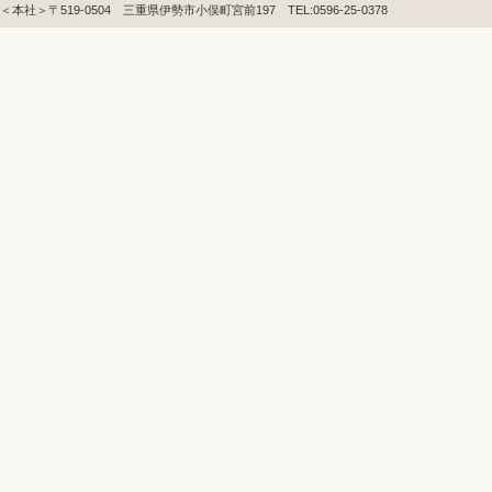
＜本社＞〒519-0504 三重県伊勢市小俣町宮前197 TEL:0596-25-0378