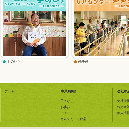
手のひら
歩歩歩
ホーム
事業所紹介
会社概
手のひら
会社概
歩歩歩
特定商
上々
個人情
さんておーる食堂