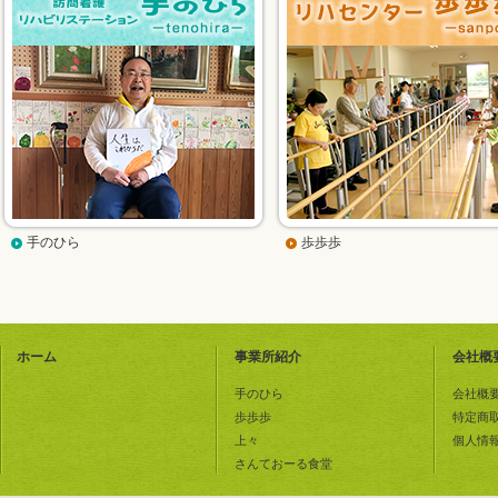
手のひら
歩歩歩
ホーム
事業所紹介
会社概
手のひら
会社概
歩歩歩
特定商
上々
個人情
さんておーる食堂