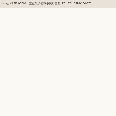
＜本社＞〒519-0504 三重県伊勢市小俣町宮前197 TEL:0596-25-0378