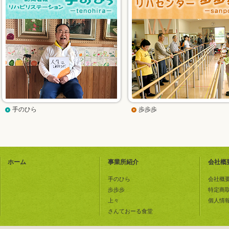
手のひら
歩歩歩
ホーム
事業所紹介
会社概
手のひら
会社概
歩歩歩
特定商
上々
個人情
さんておーる食堂