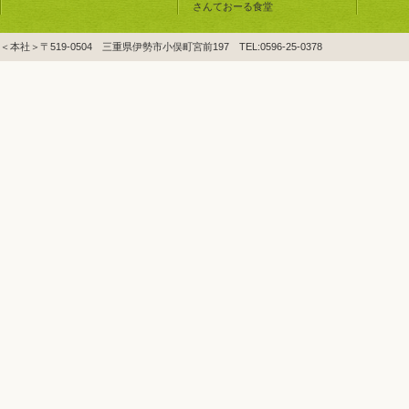
さんておーる食堂
＜本社＞〒519-0504 三重県伊勢市小俣町宮前197 TEL:0596-25-0378