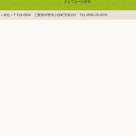
さんておーる食堂
＜本社＞〒519-0504 三重県伊勢市小俣町宮前197 TEL:0596-25-0378