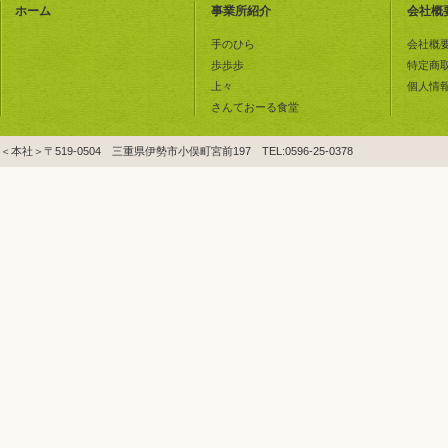
ホーム
事業所紹介
会社概
手のひら
会社概
歩歩歩
特定商
上々
個人情
さんておーる食堂
＜本社＞〒519-0504 三重県伊勢市小俣町宮前197 TEL:0596-25-0378