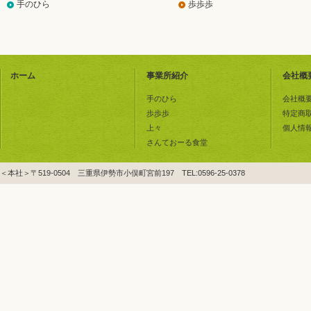
手のひら
歩歩歩
ホーム
事業所紹介
会社概
手のひら
会社概
歩歩歩
特定商
上々
個人情
さんておーる食堂
＜本社＞〒519-0504 三重県伊勢市小俣町宮前197 TEL:0596-25-0378