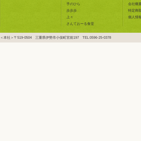
手のひら
会社概
歩歩歩
特定商
上々
個人情
さんておーる食堂
＜本社＞〒519-0504 三重県伊勢市小俣町宮前197 TEL:0596-25-0378