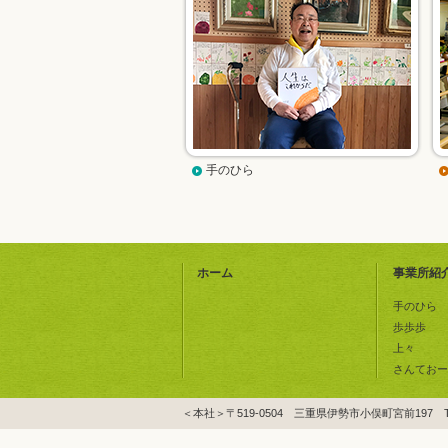
手のひら
ホーム
事業所紹
手のひら
歩歩歩
上々
さんておー
＜本社＞〒519-0504 三重県伊勢市小俣町宮前197 TEL: