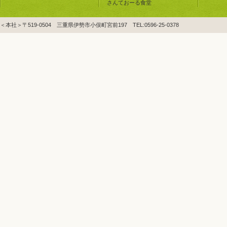
さんておーる食堂
＜本社＞〒519-0504 三重県伊勢市小俣町宮前197 TEL:0596-25-0378