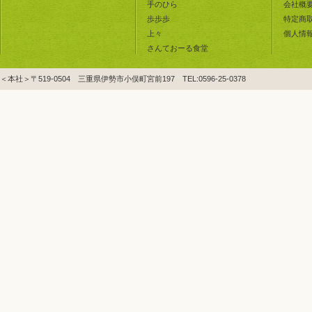
手のひら
会社概
歩歩歩
特定商
上々
個人情
さんておーる食堂
＜本社＞〒519-0504 三重県伊勢市小俣町宮前197 TEL:0596-25-0378