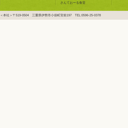
さんておーる食堂
＜本社＞〒519-0504 三重県伊勢市小俣町宮前197 TEL:0596-25-0378