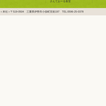
さんておーる食堂
＜本社＞〒519-0504 三重県伊勢市小俣町宮前197 TEL:0596-25-0378