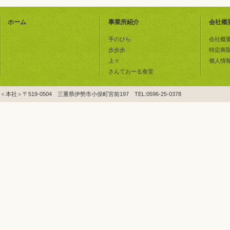
ホーム
事業所紹介
会社概
手のひら
会社概
歩歩歩
特定商
上々
個人情
さんておーる食堂
＜本社＞〒519-0504 三重県伊勢市小俣町宮前197 TEL:0596-25-0378