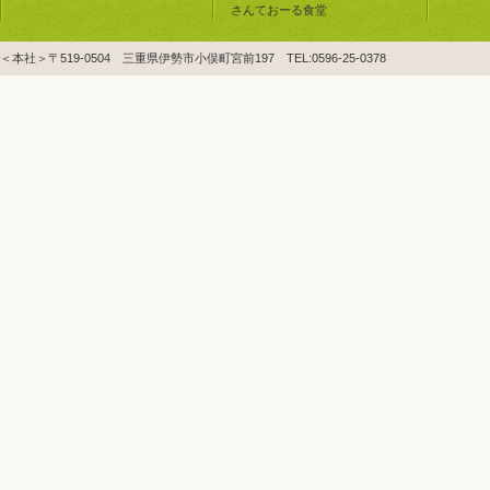
さんておーる食堂
＜本社＞〒519-0504 三重県伊勢市小俣町宮前197 TEL:0596-25-0378