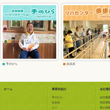
手のひら
歩歩歩
ホーム
事業所紹介
会社概
手のひら
会社概
歩歩歩
特定商
上々
個人情