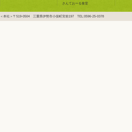
さんておーる食堂
＜本社＞〒519-0504 三重県伊勢市小俣町宮前197 TEL:0596-25-0378