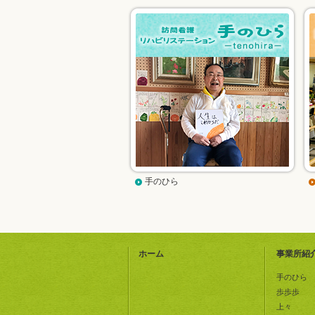
手のひら
ホーム
事業所紹
手のひら
歩歩歩
上々