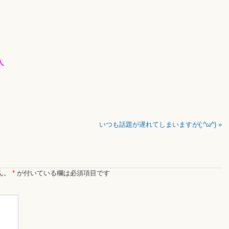
入
いつも話題が遅れてしまいますが(;^ω^)
»
ん。
*
が付いている欄は必須項目です