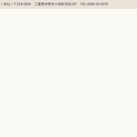
＜本社＞〒519-0504 三重県伊勢市小俣町宮前197 TEL:0596-25-0378