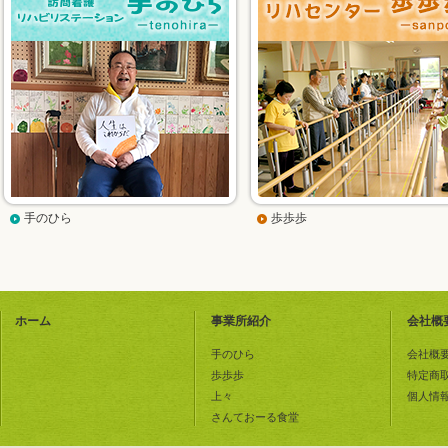
手のひら
歩歩歩
ホーム
事業所紹介
会社概
手のひら
会社概
歩歩歩
特定商
上々
個人情
さんておーる食堂