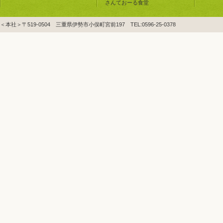
さんておーる食堂
＜本社＞〒519-0504 三重県伊勢市小俣町宮前197 TEL:0596-25-0378