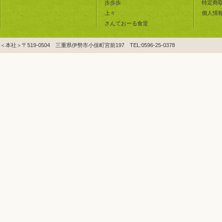
歩歩歩
特定商
上々
個人情
さんておーる食堂
＜本社＞〒519-0504 三重県伊勢市小俣町宮前197 TEL:0596-25-0378