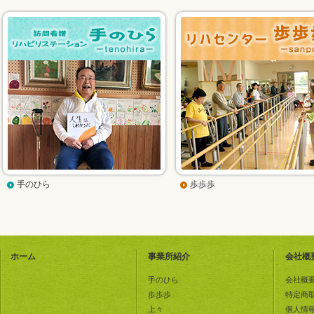
手のひら
歩歩歩
ホーム
事業所紹介
会社概
手のひら
会社概
歩歩歩
特定商
上々
個人情