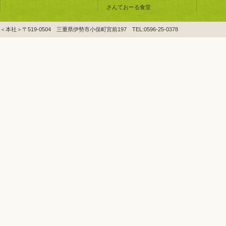
さんておーる食堂
＜本社＞〒519-0504 三重県伊勢市小俣町宮前197 TEL:0596-25-0378