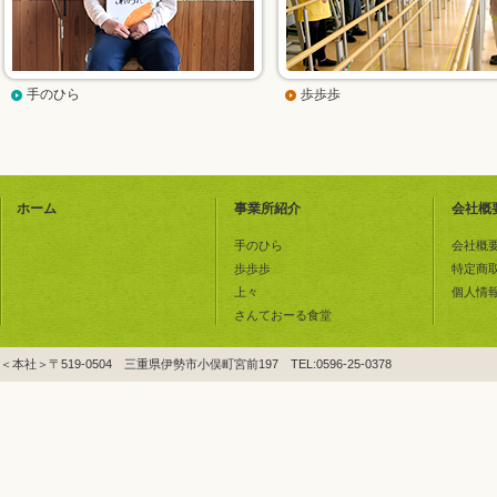
手のひら
歩歩歩
ホーム
事業所紹介
会社概
手のひら
会社概
歩歩歩
特定商
上々
個人情
さんておーる食堂
＜本社＞〒519-0504 三重県伊勢市小俣町宮前197 TEL:0596-25-0378