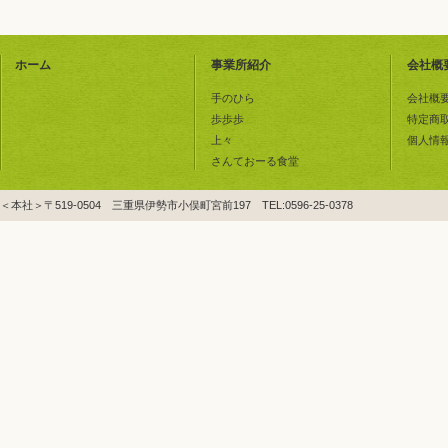
ホーム
事業所紹介
会社概
手のひら
会社概
歩歩歩
特定商
上々
個人情
さんておーる食堂
＜本社＞〒519-0504 三重県伊勢市小俣町宮前197 TEL:0596-25-0378