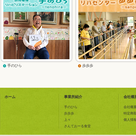
手のひら
歩歩歩
ホーム
事業所紹介
会社概
手のひら
会社概
歩歩歩
特定商
上々
個人情
さんておーる食堂