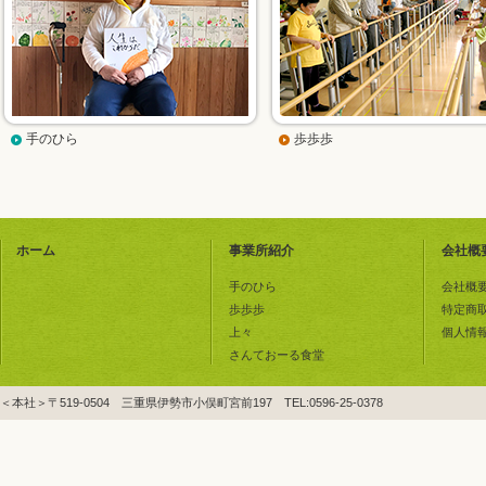
手のひら
歩歩歩
ホーム
事業所紹介
会社概
手のひら
会社概
歩歩歩
特定商
上々
個人情
さんておーる食堂
＜本社＞〒519-0504 三重県伊勢市小俣町宮前197 TEL:0596-25-0378