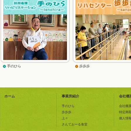
手のひら
歩歩歩
ホーム
事業所紹介
会社概
手のひら
会社概
歩歩歩
特定商
上々
個人情
さんておーる食堂