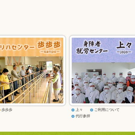
歩歩歩
上々
ご利用について
代行参拝