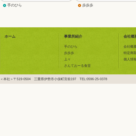
手のひら
歩歩歩
ホーム
事業所紹介
会社概
手のひら
会社概
歩歩歩
特定商
上々
個人情
さんておーる食堂
＜本社＞〒519-0504 三重県伊勢市小俣町宮前197 TEL:0596-25-0378