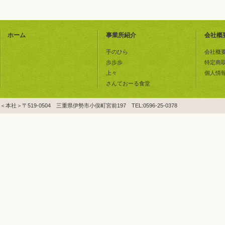
ホーム
事業所紹介
会社概
手のひら
会社概
歩歩歩
特定商
上々
個人情
さんておーる食堂
＜本社＞〒519-0504 三重県伊勢市小俣町宮前197 TEL:0596-25-0378