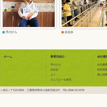
手のひら
歩歩歩
ホーム
事業所紹介
会社概
手のひら
会社概
歩歩歩
特定商
上々
個人情
さんておーる食堂
＜本社＞〒519-0504 三重県伊勢市小俣町宮前197 TEL:0596-25-0378