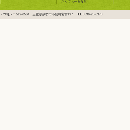
さんておーる食堂
＜本社＞〒519-0504 三重県伊勢市小俣町宮前197 TEL:0596-25-0378