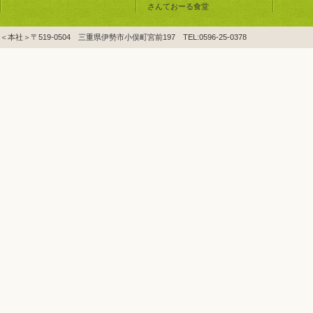
さんておーる食堂
＜本社＞〒519-0504 三重県伊勢市小俣町宮前197 TEL:0596-25-0378