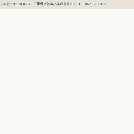
＜本社＞〒519-0504 三重県伊勢市小俣町宮前197 TEL:0596-25-0378