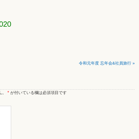
020
令和元年度 忘年会&社員旅行
»
ん。
*
が付いている欄は必須項目です