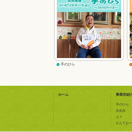
手のひら
ホーム
事業所紹
手のひら
歩歩歩
上々
さんておー