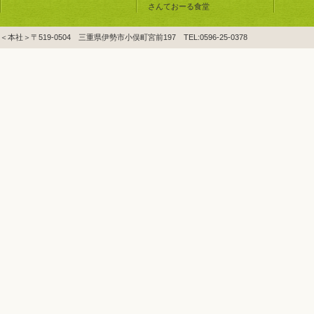
さんておーる食堂
＜本社＞〒519-0504 三重県伊勢市小俣町宮前197 TEL:0596-25-0378