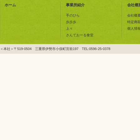
ホーム
事業所紹介
会社概
手のひら
会社概
歩歩歩
特定商
上々
個人情
さんておーる食堂
＜本社＞〒519-0504 三重県伊勢市小俣町宮前197 TEL:0596-25-0378