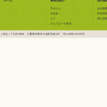
ホーム
事業所紹介
会社概
手のひら
会社概
歩歩歩
特定商
上々
個人情
さんておーる食堂
＜本社＞〒519-0504 三重県伊勢市小俣町宮前197 TEL:0596-25-0378