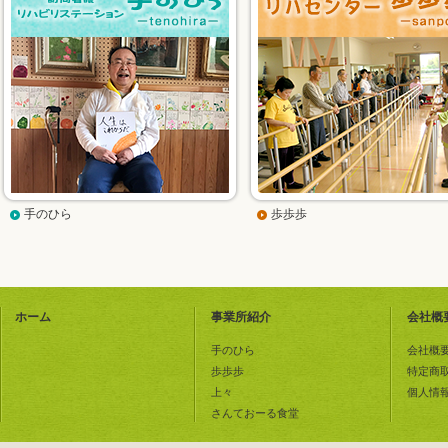
手のひら
歩歩歩
ホーム
事業所紹介
会社概
手のひら
会社概
歩歩歩
特定商
上々
個人情
さんておーる食堂