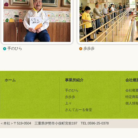
手のひら
歩歩歩
ホーム
事業所紹介
会社概
手のひら
会社概
歩歩歩
特定商
上々
個人情
さんておーる食堂
＜本社＞〒519-0504 三重県伊勢市小俣町宮前197 TEL:0596-25-0378