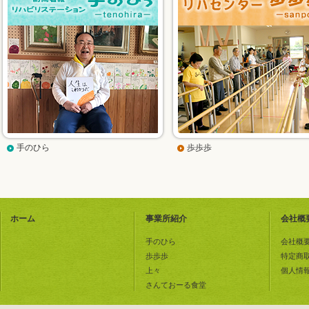
手のひら
歩歩歩
ホーム
事業所紹介
会社概
手のひら
会社概
歩歩歩
特定商
上々
個人情
さんておーる食堂