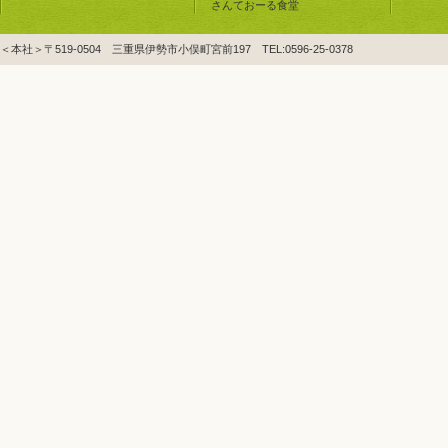
さんておーる食堂
＜本社＞〒519-0504 三重県伊勢市小俣町宮前197 TEL:0596-25-0378