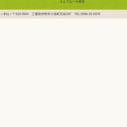
さんておーる食堂
＜本社＞〒519-0504 三重県伊勢市小俣町宮前197 TEL:0596-25-0378