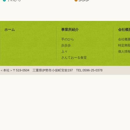
ホーム
事業所紹介
会社概
手のひら
会社概
歩歩歩
特定商
上々
個人情
さんておーる食堂
＜本社＞〒519-0504 三重県伊勢市小俣町宮前197 TEL:0596-25-0378