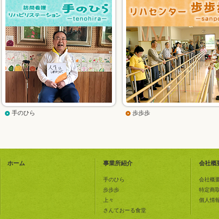
手のひら
歩歩歩
ホーム
事業所紹介
会社概
手のひら
会社概
歩歩歩
特定商
上々
個人情
さんておーる食堂